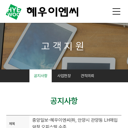
고객지원
공지사항
사업현장
견적의뢰
공지사항
중앙일보-혜우이엔씨㈜, 안양시 관양동 LH매입
제목
약정 오피스텔 수주