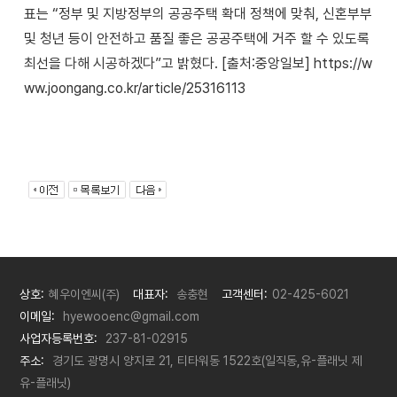
표는 “정부 및 지방정부의 공공주택 확대 정책에 맞춰, 신혼부부
및 청년 등이 안전하고 품질 좋은 공공주택에 거주 할 수 있도록
최선을 다해 시공하겠다”고 밝혔다. [출처:중앙일보] https://w
ww.joongang.co.kr/article/25316113
상호:
혜우이엔씨(주)
대표자:
송충현
고객센터:
02-425-6021
이메일:
hyewooenc@gmail.com
사업자등록번호:
237-81-02915
주소:
경기도 광명시 양지로 21, 티타워동 1522호(일직동,유-플래닛 제
유-플래닛)