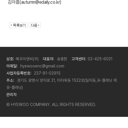
김아름(autumn@edaily.co.kr)
상호:
혜우이엔씨(주)
대표자:
송충현
고객센터:
02-425-6021
이메일:
hyewooenc@gmail.com
사업자등록번호:
237-81-02915
주소:
경기도 광명시 양지로 21, 티타워동 1522호(일직동,유-플래닛 제
유-플래닛)
관리자
Ⓒ HYEWOO COMPANY. ALL RIGHTS RESERVED.