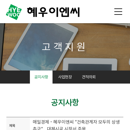
고객지원
공지사항
사업현장
견적의뢰
공지사항
매일경제 - 혜우이엔씨 “건축관계자 모두의 상생
제목
추구”… 대체시공 시장서 주목