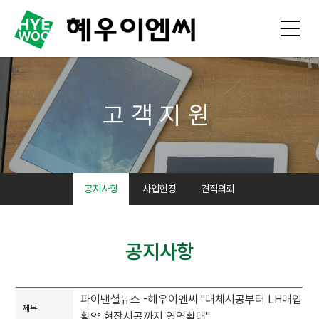
고객지원
공지사항
사업현장
견적의뢰
공지사항
파이낸셜뉴스 -혜우이엔씨 "대체시공부터 LH매입
제목
확약 현장시공까지 영역확대"