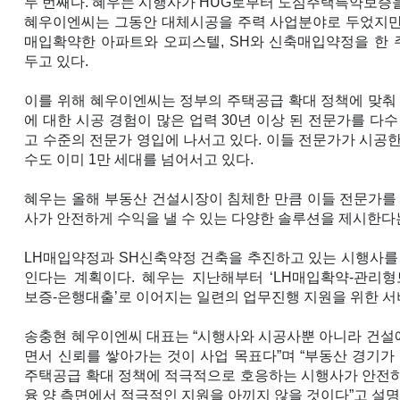
두 번째다. 혜우는 시행사가 HUG로부터 도심주택특약보증을
혜우이엔씨는 그동안 대체시공을 주력 사업분야로 두었지만 
매입확약한 아파트와 오피스텔, SH와 신축매입약정을 한 
두고 있다.
이를 위해 혜우이엔씨는 정부의 주택공급 확대 정책에 맞춰 
에 대한 시공 경험이 많은 업력 30년 이상 된 전문가를 다수
고 수준의 전문가 영입에 나서고 있다. 이들 전문가가 시공한
수도 이미 1만 세대를 넘어서고 있다.
혜우는 올해 부동산 건설시장이 침체한 만큼 이들 전문가를
사가 안전하게 수익을 낼 수 있는 다양한 솔루션을 제시한다
LH매입약정과 SH신축약정 건축을 추진하고 있는 시행사를
인다는 계획이다. 혜우는 지난해부터 ‘LH매입확약-관리형
보증-은행대출’로 이어지는 일련의 업무진행 지원을 위한 서
송충현 혜우이엔씨 대표는 “시행사와 시공사뿐 아니라 건설
면서 신뢰를 쌓아가는 것이 사업 목표다”며 “부동산 경기
주택공급 확대 정책에 적극적으로 호응하는 시행사가 안전하
융 양 측면에서 적극적인 지원을 아끼지 않을 것이다”고 설명