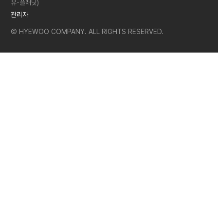
유-플래닛)
관리자
Ⓒ HYEWOO COMPANY. ALL RIGHTS RESERVED.