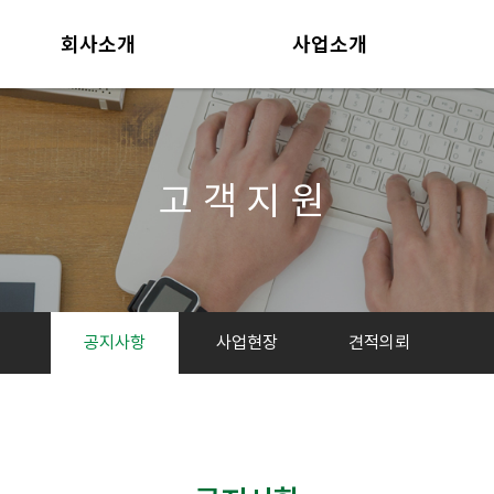
회사소개
사업소개
CEO인사말
사업부문
개요
포트폴리오
연혁
공사현황
고객지원
자격 및 인증
조직도
찾아오시는 길
공지사항
사업현장
견적의뢰