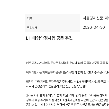
서울경제신문-제이
제목
2026-04-30
작성일자
LH 매입약정사업 공동 추진
혜우이엔씨가 제이알투자운용·나눔하우징과 함께 공공임대주택 공급을 
혜우이엔씨는 제이알투자운용·나눔하우징과 함께 한국토지주택공사(LH)
협약에 따라 제이알투자운용은 주관사로 서 LH 매입약정사업의 구조 수립과
사로서 공정관리와 품질관리, 책임준공 등을 담당한다.
3사는 사업 초기 단계부터 토지 확보, 설계, 감리 등 업무에 공동 참여
정부의 핵심 주거복지 정책인 LH 신축매입약정 사업에 민간의 전문성을 
공하고 있는 혜우이엔씨의 역량에 부동산 전문 자산운용사의 금융솔루션