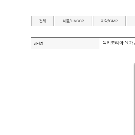
전체
식품/HACCP
제약/GMP
맥키코리아 육가
공사명