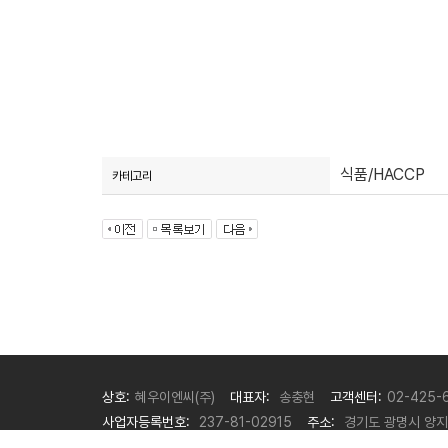
식품/HACCP
카테고리
상호:
혜우이엔씨(주)
대표자:
송충현
고객센터:
02-425-
사업자등록번호:
237-81-02915
주소:
경기도 광명시 양지로