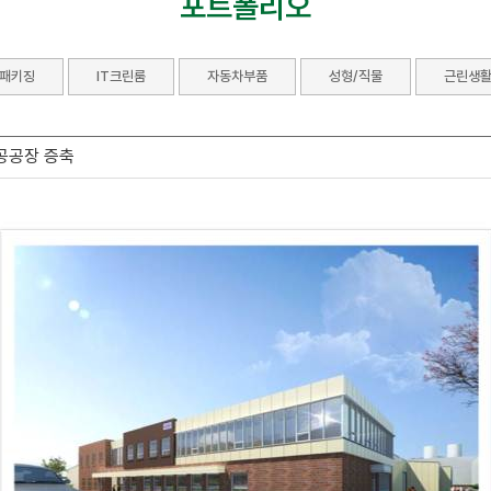
포트폴리오
패키징
IT크린룸
자동차부품
성형/직물
근린생활
공공장 증축