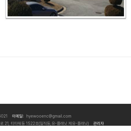
6021
이메일:
hyewooenc@gmail.com
 21, 티타워동 1522호(일직동,유-플래닛 제유-플래닛)
관리자