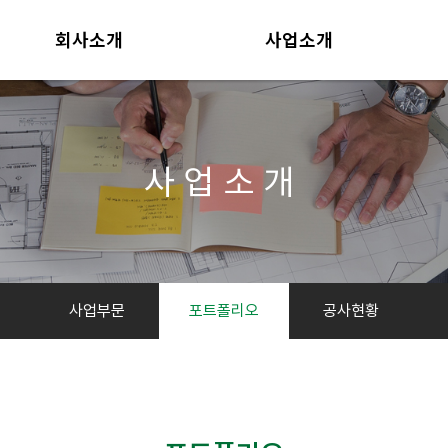
회사소개
사업소개
CEO인사말
사업부문
개요
포트폴리오
연혁
공사현황
사업소개
자격 및 인증
조직도
찾아오시는 길
사업부문
포트폴리오
공사현황