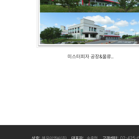
미스터피자 공장&물류..
상호:
혜우이엔씨(주)
대표자:
송충현
고객센터:
02-425-