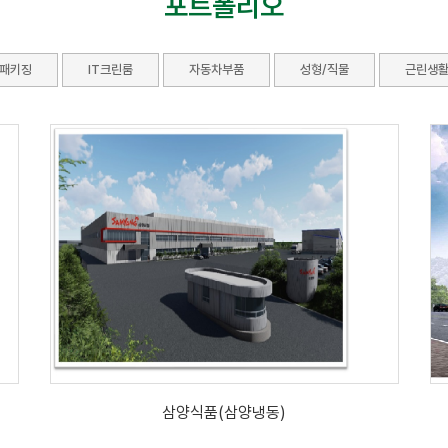
포트폴리오
패키징
IT크린룸
자동차부품
성형/직물
근린생활
삼양식품(삼양냉동)