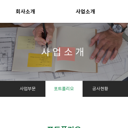
회사소개
사업소개
CEO인사말
사업부문
개요
포트폴리오
연혁
공사현황
사업소개
자격 및 인증
조직도
찾아오시는 길
사업부문
포트폴리오
공사현황