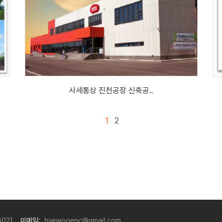
사세통상 진천공장 신축공..
1
2
6021
이메일:
hyewooenc@gmail.com