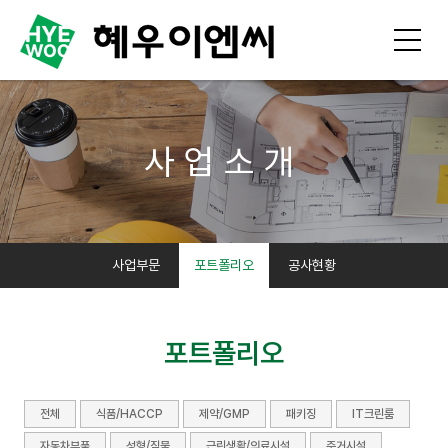
사업소개
사업부문
포트폴리오
공사현황
포트폴리오
전체
식품/HACCP
제약/GMP
패키징
IT크린룸
자동차부품
성형/직물
근린생활/의료시설
주거시설