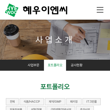
사업소개
사업부문
포트폴리오
공사현황
포트폴리오
전체
식품/HACCP
제약/GMP
패키징
IT크린룸
자동차부품
성형/직물
근린생활/의료시설
주거시설