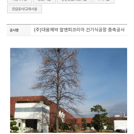
관급공사/교육시설
(주)대웅제약 알앤피코리아 건기식공장 증축공사
공사명